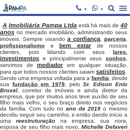
A
Imobiliária Pampa Ltda
40
está há mais de
anos
no mercado imobiliário, administrando seus
a
confiança
imóveis. Sempre visando
,
parceria
,
bem
estar
profissionalismo
e
de nossos
clientes, pois lidando com seus
lares
,
investimentos
e principalmente seus
sonhos
,
mediador
servimos de
em qualquer situação,
satisfeitos
para que todos nossos clientes saiam
.
Sendo uma empresa voltada para a
família
, desde
sua
fundação em 1979
, pelo
Sr. Edison Enio
Bruxel
, corretor de imóveis e ainda diretor da
empresa, que por muitos anos teve auxílio de seu
filho mais velho, o seu braço direito nos negócios
da família. Com tudo no
ano de 2019
o mesmo
decidiu seguir seu caminho, e então dando início a
uma
reestruturação
na empresa, sua nora,
esposa de seu filho mais novo,
Michelle Defaveri