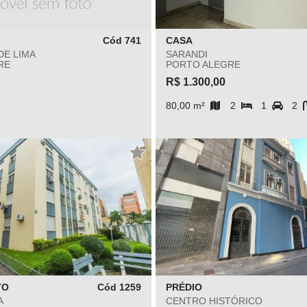
Cód 741
CASA
DE LIMA
SARANDI
RE
PORTO ALEGRE
R$ 1.300,00
80,00 m²
2
1
2
TO
Cód 1259
PRÉDIO
A
CENTRO HISTÓRICO