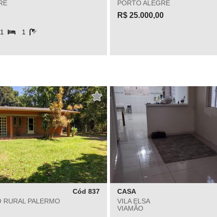
RE
PORTO ALEGRE
R$ 25.000,00
1
1
Cód 837
CASA
 RURAL PALERMO
VILA ELSA
VIAMÃO