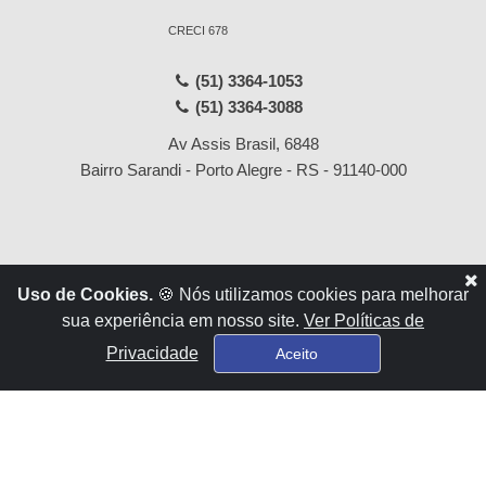
CRECI 678
(51) 3364-1053
(51) 3364-3088
Av Assis Brasil, 6848
Bairro Sarandi - Porto Alegre - RS - 91140-000
Início
Locações
Uso de Cookies.
🍪 Nós utilizamos cookies para melhorar
Empresa
Vendas
sua experiência em nosso site.
Ver Políticas de
Serviços
Contato
Privacidade
Aceito
Financiamentos
x
Sistema para Gestão Imobiliária