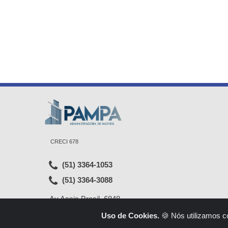
CRECI 678
(51) 3364-1053
(51) 3364-3088
Av Assis Brasil, 6848
Bairro Sarandi - Porto Alegre - RS -
Uso de Cookies.
🍪 Nós utilizamos c
91140-000