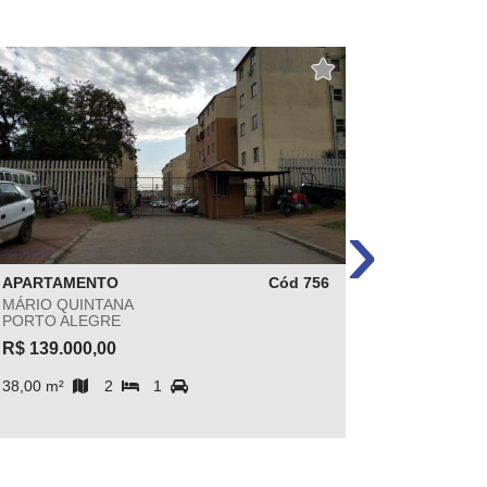
›
APARTAMENTO
Cód 756
APARTA
MÁRIO QUINTANA
SARANDI
PORTO ALEGRE
PORTO A
R$ 139.000,00
R$ 150.0
38,00 m²
2
1
41,19 m²