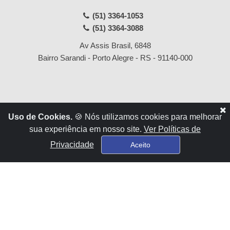
(51) 3364-1053
(51) 3364-3088
Av Assis Brasil, 6848
Bairro Sarandi - Porto Alegre - RS - 91140-000
Início
Locações
Uso de Cookies.
🍪 Nós utilizamos cookies para melhorar
Empresa
Vendas
sua experiência em nosso site.
Ver Políticas de
Serviços
Contato
Privacidade
Aceito
Financiamentos
x
Sistema para Gestão Imobiliária