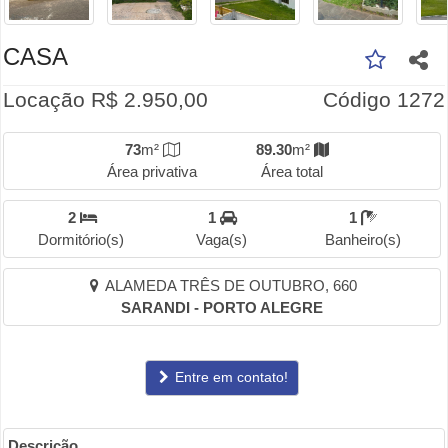
CASA
Locação R$ 2.950,00
Código 1272
73
m²
89.30
m²
Área privativa
Área total
2
1
1
Dormitório(s)
Vaga(s)
Banheiro(s)
ALAMEDA TRÊS DE OUTUBRO, 660
SARANDI - PORTO ALEGRE
Entre em contato!
Descrição