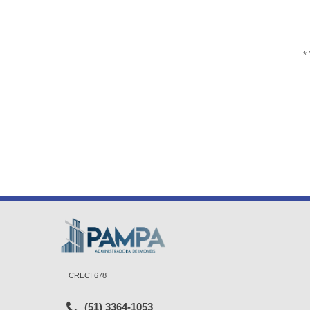
*
CRECI 678
(51) 3364-1053