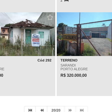
2
Cód 292
TERRENO
SARANDI
RE
PORTO ALEGRE
00
R$ 320.000,00
20/20