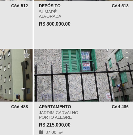
Cód 512
DEPÓSITO
Cód 513
SUMARÉ
ALVORADA
R$ 800.000,00
Cód 488
APARTAMENTO
Cód 486
JARDIM CARVALHO
PORTO ALEGRE
R$ 215.000,00
87,00 m²